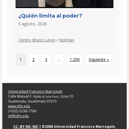
¿Quién limita al poder?
5 agosto, 2026
Centro Bruno Leoni
/
Noticias
1
2
3
…
1.290
Siguiente »
Universidad Francisco Marroquín
Calle Manuel F. Ayau
, zona 10
(6 Calle final)
Guatemala, Guatemala 01010
www.ufm.edu
(+502) 2338-7766
inf@ufm.edu
CC: BY-NC-ND
| ©2008 Universidad Francisco Marroquín,