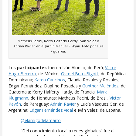
Matheus Pacini, Kerry Halferty Hardy, Iván Vélez y
Adrián Ravier en el Jardín Manuel F. Ayau. Foto por Luis
Figueroa.
Los
participantes
fueron Iván Alonso, de Perú;
Victor
Hugo Becerra
, de México,
Osmel Brito-Bigott
, de República
Dominicana;
Karen Cancinos
, Claudia Rosales y Rosales,
Edgar Fernández, Daphne Posadas y
Günther Meléndez
, de
Guatemala; Kerry Halferty Hardy, de Francia;
Mark
Klugmann
, de Honduras; Matheus Pacini, de Brasil;
Víctor
Pavón
, de Paraguay;
Adrián Ravier
y Lucía Vásquez Ger, de
Argentina;
Edgar Fernández Vidal
e Iván Vélez, de España.
@elamigodelamarro
“Del conocimiento local a redes globales” fue el