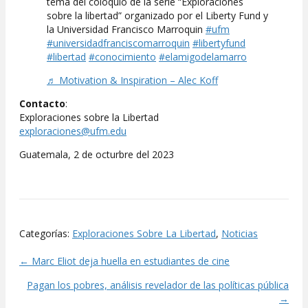
tema del coloquio de la serie “Exploraciones
sobre la libertad” organizado por el Liberty Fund y
la Universidad Francisco Marroquin
#ufm
#universidadfranciscomarroquin
#libertyfund
#libertad
#conocimiento
#elamigodelamarro
♬ Motivation & Inspiration – Alec Koff
Contacto
:
Exploraciones sobre la Libertad
exploraciones@ufm.edu
Guatemala, 2 de octurbre del 2023
Categorías:
Exploraciones Sobre La Libertad
,
Noticias
← Marc Eliot deja huella en estudiantes de cine
Posts
Pagan los pobres, análisis revelador de las políticas pública
navigation
→