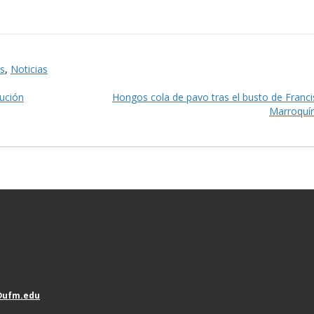
s
,
Noticias
lución
Hongos cola de pavo tras el busto de Franc
Marroquí
@ufm.edu