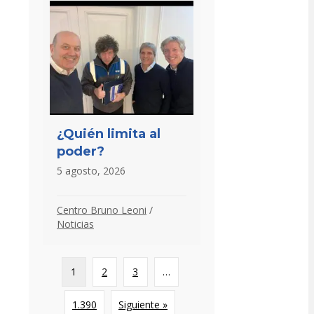
¿Quién limita al
poder?
5 agosto, 2026
Centro Bruno Leoni
/
Noticias
1
2
3
…
1.390
Siguiente »