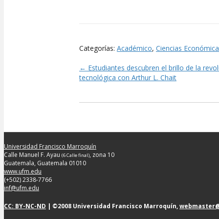
Categorías:
Académico
,
Ciencias Económica
← Estudiantes descubren el brillo de la revo
Posts
tecnológica con Arthur L. Chait
navigation
Universidad Francisco Marroquín
Calle Manuel F. Ayau
, zona 10
(6 Calle final)
Guatemala, Guatemala 01010
www.ufm.edu
(+502) 2338-7766
inf@ufm.edu
CC: BY-NC-ND
| ©2008 Universidad Francisco Marroquín,
webmaster