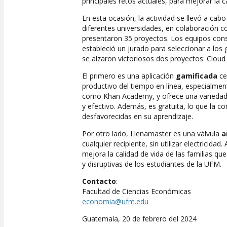
principales retos actuales, para mejorar la c
En esta ocasión, la actividad se llevó a cab
diferentes universidades, en colaboración co
presentaron 35 proyectos. Los equipos cons
estableció un jurado para seleccionar a los
se alzaron victoriosos dos proyectos: Cloud
El primero es una aplicación
gamificada
cen
productivo del tiempo en línea, especialmen
como Khan Academy, y ofrece una variedad d
y efectivo. Además, es gratuita, lo que la 
desfavorecidas en su aprendizaje.
Por otro lado, Llenamaster es una válvula
a
cualquier recipiente, sin utilizar electricida
mejora la calidad de vida de las familias q
y disruptivas de los estudiantes de la UFM.
Contacto
:
Facultad de Ciencias Económicas
economia@ufm.edu
Guatemala, 20 de febrero del 2024