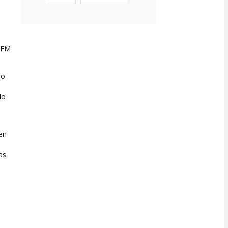
e
 UFM
so
do
 en
as