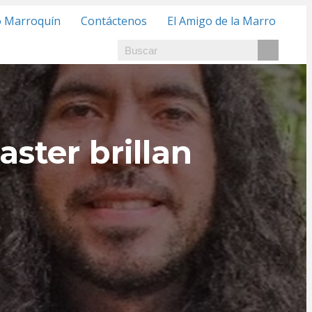
o Marroquín
Contáctenos
El Amigo de la Marro
ster brillan