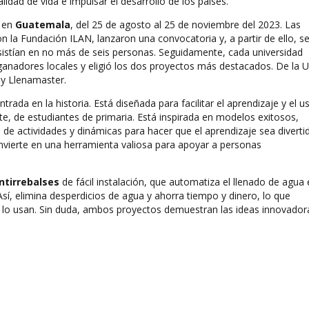
alidad de vida e impulsar el desarrollo de los países.
o en
Guatemala
, del 25 de agosto al 25 de noviembre del 2023. Las
n la Fundación ILAN, lanzaron una convocatoria y, a partir de ello, s
istían en no más de seis personas. Seguidamente, cada universidad
 ganadores locales y eligió los dos proyectos más destacados. De la
 y Llenamaster.
trada en la historia. Está diseñada para facilitar el aprendizaje y el u
te, de estudiantes de primaria. Está inspirada en modelos exitosos,
e actividades y dinámicas para hacer que el aprendizaje sea diverti
convierte en una herramienta valiosa para apoyar a personas
ntirrebalses
de fácil instalación, que automatiza el llenado de agua
d. Así, elimina desperdicios de agua y ahorra tiempo y dinero, lo que
ue lo usan. Sin duda, ambos proyectos demuestran las ideas innovador