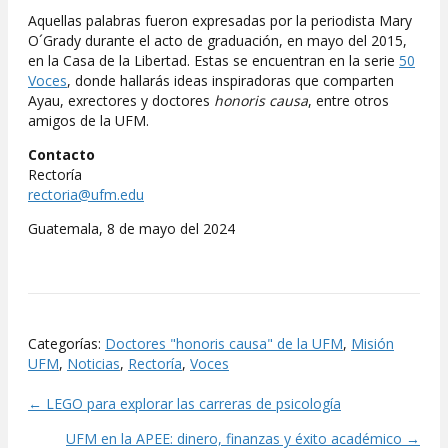
Aquellas palabras fueron expresadas por la periodista Mary
O´Grady durante el acto de graduación, en mayo del 2015,
en la Casa de la Libertad. Estas se encuentran en la serie
50
Voces
, donde hallarás ideas inspiradoras que comparten
Ayau, exrectores y doctores
honoris causa
, entre otros
amigos de la UFM.
Contacto
Rectoría
rectoria@ufm.edu
Guatemala, 8 de mayo del 2024
Categorías:
Doctores "honoris causa" de la UFM
,
Misión
UFM
,
Noticias
,
Rectoría
,
Voces
← LEGO para explorar las carreras de psicología
Posts
UFM en la APEE: dinero, finanzas y éxito académico →