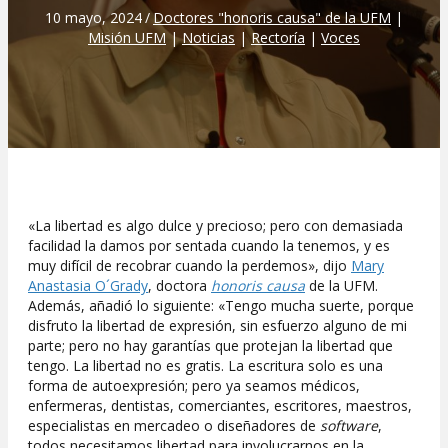
10 mayo, 2024
/
Doctores "honoris causa" de la UFM
|
Misión UFM
|
Noticias
|
Rectoría
|
Voces
«La libertad es algo dulce y precioso; pero con demasiada
facilidad la damos por sentada cuando la tenemos, y es
muy difícil de recobrar cuando la perdemos», dijo
Mary
Anastasia O´Grady
, doctora
honoris causa
de la UFM.
Además, añadió lo siguiente: «Tengo mucha suerte, porque
disfruto la libertad de expresión, sin esfuerzo alguno de mi
parte; pero no hay garantías que protejan la libertad que
tengo. La libertad no es gratis. La escritura solo es una
forma de autoexpresión; pero ya seamos médicos,
enfermeras, dentistas, comerciantes, escritores, maestros,
especialistas en mercadeo o diseñadores de
software
,
todos necesitamos libertad para involucrarnos en la