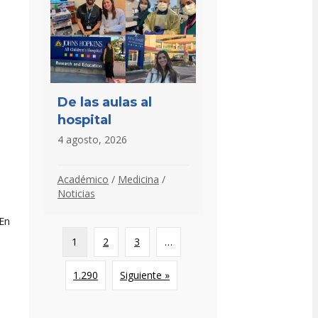
De las aulas al
hospital
4 agosto, 2026
Académico
/
Medicina
/
Noticias
 En
1
2
3
…
1.290
Siguiente »