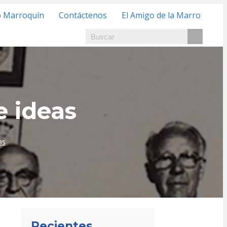
o Marroquín
Contáctenos
El Amigo de la Marro
e ideas
as
Recientes