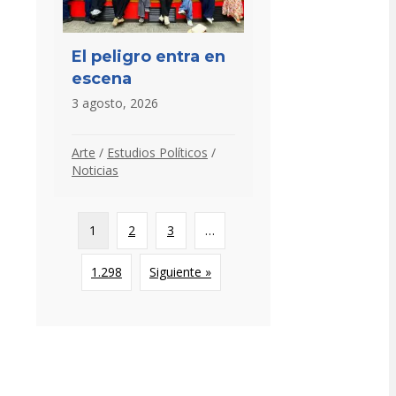
El peligro entra en
escena
3 agosto, 2026
Arte
/
Estudios Políticos
/
Noticias
1
2
3
…
1.298
Siguiente »