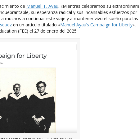
nacimiento de
Manuel F. Ayau
. «Mientras celebramos su extraordinari
nquebrantable, su esperanza radical y sus incansables esfuerzos por
en a muchos a continuar este viaje y a mantener vivo el sueño para las
ásquez
en un artículo titulado «
Manuel Ayau’s Campaign for Liberty
»,
ucation (FEE) el 27 de enero del 2025.
rto Benegas-Lynch Jr. en 1976. Foto de UFM.