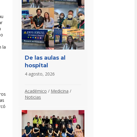
au
ar
n
no
 la
De las aulas al
hospital
4 agosto, 2026
,
Académico
/
Medicina
/
ros
Noticias
das
rcó