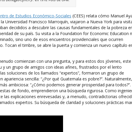
ntro de Estudios Económico-Sociales
(CEES) relata cómo Manuel Ay
 la Universidad Francisco Marroquín, viajaron a Nueva York para visit
iban decididos a descubrir las causas fundamentales de la pobreza e
eridad de su país. Su visita a la Foundation for Economic Education 
rminado, sino uno de esos encuentros providenciales que ocurren
. Tocan el timbre, se abre la puerta y comienza un nuevo capítulo en
 menudo comienzan con una pregunta, y para estos dos jóvenes, este
au y un grupo de amigos con ideas afines, frustrados por el lento
las soluciones de los llamados “expertos”, formaron un grupo de
n apariencia sencilla: “¿Por qué Guatemala es pobre?”. Naturalmente
n más ambiciosa: “¿Cómo podemos generar prosperidad para todos?”.
puestas de fondo, emprendieron una búsqueda rigurosa. Como ingenie
e las explicaciones enrevesadas y, a menudo, contradictorias ofreci
amados expertos. Su búsqueda de claridad y soluciones prácticas ma