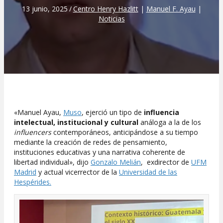
13 junio, 2025
/
Centro Henry Hazlitt
|
Manuel F. Ayau
|
Noticias
«Manuel Ayau,
Muso
, ejerció un tipo de
influencia
intelectual, institucional y cultural
análoga a la de los
influencers
contemporáneos, anticipándose a su tiempo
mediante la creación de redes de pensamiento,
instituciones educativas y una narrativa coherente de
libertad individual», dijo
Gonzalo Melián
, exdirector de
UFM
Madrid
y actual vicerrector de la
Universidad de las
Hespérides.