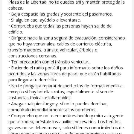
Plaza de la Libertad, no te quedes ahí y mantén protegida la
cabeza.
• Baja despacio las gradas y sostente del pasamanos.
• Si alguien cae, ayúdalo a levantarse.
• Comprueba que todas las personas hayan salido del
edificio.
• Dirígete hacia la zona segura de evacuación, considerando
que no haya ventanales, cables de corriente eléctrica,
transformadores, tránsito vehicular, árboles o
construcciones cercanas.
• Ten precaución con el tránsito vehicular.
• Enciende el radio portátil para informarte sobre los daños
ocurridos y las zonas libres de paso, que estén habilitadas
para llegar a tu domicilio.
• No te pongas a reparar desperfectos de forma inmediata,
excepto si hay botellas rotas, especialmente si son de
sustancias tóxicas e inflamables.
• Apaga cualquier fuego y, si no lo puedes dominar,
comunícalo inmediatamente a los bomberos.
• Comprueba que no te encuentres herido y mira a la gente
que te rodea, préstale los auxilios necesarios. Los heridos
graves no se deben mover, solo si tienes conocimientos de
cómo debe hacerse o en caso de empeoramiento grave o