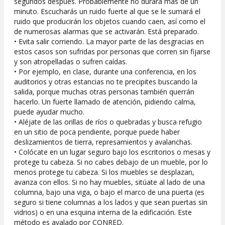
segundos después. Probablemente no durará más de un
minuto. Escucharás un ruido fuerte al que se le sumará el
ruido que producirán los objetos cuando caen, así como el
de numerosas alarmas que se activarán. Está preparado.
• Evita salir corriendo. La mayor parte de las desgracias en
estos casos son sufridas por personas que corren sin fijarse
y son atropelladas o sufren caídas.
• Por ejemplo, en clase, durante una conferencia, en los
auditorios y otras estancias no te precipites buscando la
salida, porque muchas otras personas también querrán
hacerlo. Un fuerte llamado de atención, pidiendo calma,
puede ayudar mucho.
• Aléjate de las orillas de ríos o quebradas y busca refugio
en un sitio de poca pendiente, porque puede haber
deslizamientos de tierra, represamientos y avalanchas.
• Colócate en un lugar seguro bajo los escritorios o mesas y
protege tu cabeza. Si no cabes debajo de un mueble, por lo
menos protege tu cabeza. Si los muebles se desplazan,
avanza con ellos. Si no hay muebles, sitúate al lado de una
columna, bajo una viga, o bajo el marco de una puerta (es
seguro si tiene columnas a los lados y que sean puertas sin
vidrios) o en una esquina interna de la edificación. Este
método es avalado por CONRED.