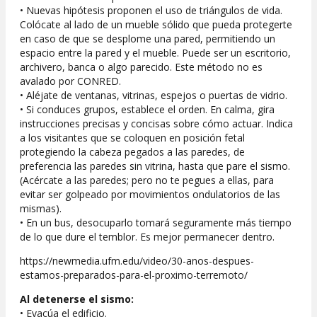
• Nuevas hipótesis proponen el uso de triángulos de vida.
Colócate al lado de un mueble sólido que pueda protegerte
en caso de que se desplome una pared, permitiendo un
espacio entre la pared y el mueble. Puede ser un escritorio,
archivero, banca o algo parecido. Este método no es
avalado por CONRED.
• Aléjate de ventanas, vitrinas, espejos o puertas de vidrio.
• Si conduces grupos, establece el orden. En calma, gira
instrucciones precisas y concisas sobre cómo actuar. Indica
a los visitantes que se coloquen en posición fetal
protegiendo la cabeza pegados a las paredes, de
preferencia las paredes sin vitrina, hasta que pare el sismo.
(Acércate a las paredes; pero no te pegues a ellas, para
evitar ser golpeado por movimientos ondulatorios de las
mismas).
• En un bus, desocuparlo tomará seguramente más tiempo
de lo que dure el temblor. Es mejor permanecer dentro.
https://newmedia.ufm.edu/video/30-anos-despues-
estamos-preparados-para-el-proximo-terremoto/
Al detenerse el sismo:
• Evacúa el edificio.