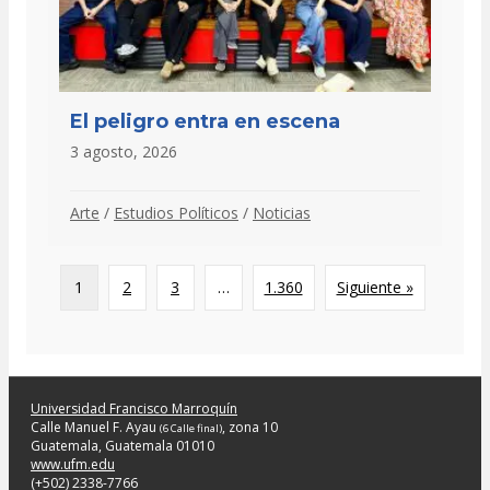
El peligro entra en escena
3 agosto, 2026
Arte
/
Estudios Políticos
/
Noticias
1
2
3
…
1.360
Siguiente »
Universidad Francisco Marroquín
Calle Manuel F. Ayau
, zona 10
(6 Calle final)
Guatemala, Guatemala 01010
www.ufm.edu
(+502) 2338-7766