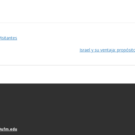
Visitantes
Israel y su ventaja: propósi
@ufm.edu