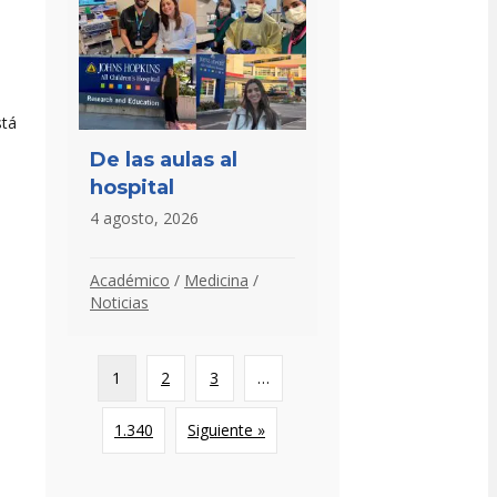
stá
De las aulas al
hospital
4 agosto, 2026
Académico
/
Medicina
/
Noticias
1
2
3
…
1.340
Siguiente »