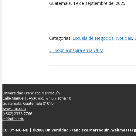
Guatemala, 19 de septiembre del 2025
Categorías:
Escuela de Negocios
,
Noticias
,
← Sophia inspira en la UFM
Posts
navigation
Universidad Francisco Marroquín
Calle Manuel F. Ayau
, zona 10
(6 Calle final)
Guatemala, Guatemala 01010
www.ufm.edu
(+502) 2338-7766
inf@ufm.edu
CC: BY-NC-ND
| ©2008 Universidad Francisco Marroquín,
webmaster