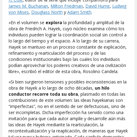
James M. Buchanan
,
Milton Friedman
,
David Hume
,
Ludwig
von Mises
,
Douglass North
y
Adam Smith
.
«En el volumen se
explora
la profundidad y amplitud de la
obra de Friedrich A. Hayek, cuyo núcleo examina cómo los
individuos pueden lograr la coordinación social sin control a
lo largo del tiempo y el espacio. A lo largo de su carrera,
Hayek se mantuvo en un proceso constante de explicación,
refinamiento y rearticulación del proceso y de las
condiciones institucionales bajo las cuales los individuos
podían aprovechar los poderes creativos de una civilización
libre», escribió el editor de esta obra, Rosolino Candela.
«Si bien surgieron tensiones y posibles inconsistencias en la
obra de Hayek a lo largo de ocho décadas,
un hilo
conductor recorre toda su obra
, plasmado en todas las
contribuciones de este volumen: las ideas hayekianas son
“imperfectas”, no en el sentido de ser defectuosas, sino de
ser incompletas. Dicha imperfección ha servido como una
invitación para que cada autor amplíe y desarrolle aún más
las ideas de Hayek mediante la rearticulación, la
recontextualización y la reaplicación, de maneras que Hayek
tal vez nunca hubiera anticipado. Cada capítulo demuestra