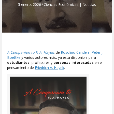
5 enero, 2026
/
Ciencias Económicas
|
Noticias
A Companion to F. A. Hayek
, de
Rosolino Candela
,
Peter J.
Boettke
y varios autores más, ya está disponible para
estudiantes
, profesores y
personas interesadas
en el
pensamiento de
Friedrich A. Hayek
.