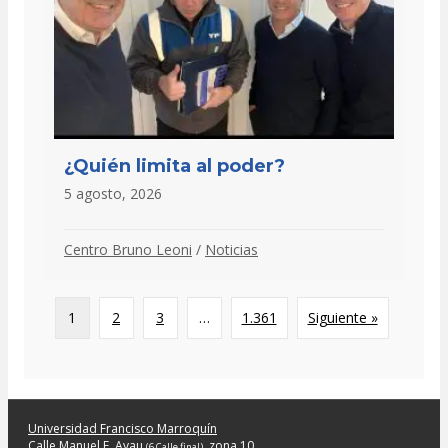
¿Quién limita al poder?
5 agosto, 2026
Centro Bruno Leoni
/
Noticias
1
2
3
…
1.361
Siguiente »
Universidad Francisco Marroquín
Calle Manuel F. Ayau
, zona 10
(6 Calle final)