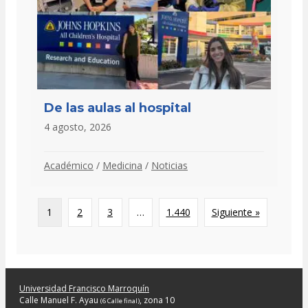
De las aulas al hospital
4 agosto, 2026
Académico
/
Medicina
/
Noticias
1
2
3
…
1.440
Siguiente »
Universidad Francisco Marroquín
Calle Manuel F. Ayau
, zona 10
(6 Calle final)