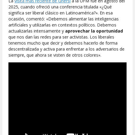
La
visita más reciente de Ghersi
a la UFM fue en agosto del
2025, cuando ofreció una conferencia titulada «¿Qué
significa ser liberal clásico en Latinoamérica?». En esa
ocasión, comentó: «Debemos alimentar las inteligencias
artificiales y utilizarlas en contextos políticos. Debemos
actualizarlas intensamente y
aprovechar la oportunidad
que nos dan las redes para ser activistas. Los liberales
tenemos mucho que decir y debemos hacerlo de forma
descentralizada y activa para enfrentar a los adversarios de
siempre, que ahora se visten de otros colores».