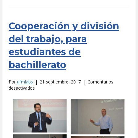
Cooperación y división
del trabajo, para
estudiantes de
bachillerato
Por
ufmlabs
|
21 septiembre, 2017
|
Comentarios
en
desactivados
Cooperación
y
división
del
trabajo,
para
estudiantes
de