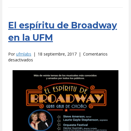
El espíritu de Broadway
en la UFM
Por
ufmlabs
|
18 septiembre, 2017
|
Comentarios
en
desactivados
El
espíritu
de
Broadway
en
la
UFM