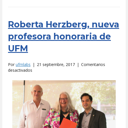
Roberta Herzberg, nueva
profesora honoraria de
UFM
Por
ufmlabs
|
21 septiembre, 2017
|
Comentarios
en
desactivados
Roberta
Herzberg,
nueva
profesora
honoraria
de
UFM