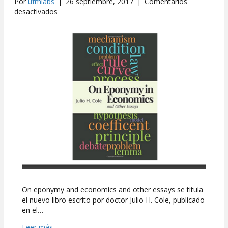
Por
ufmlabs
|
26 septiembre, 2017
|
Comentarios
en
desactivados
Julio
H.
Cole
publicó
nuevo
libro
On eponymy and economics and other essays se titula
el nuevo libro escrito por doctor Julio H. Cole, publicado
en el…
Leer más