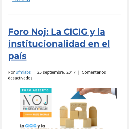
Foro Noj: La CICIG y la
institucionalidad en el
país
Por
ufmlabs
|
25 septiembre, 2017
|
Comentarios
en
desactivados
Foro
Noj:
La
CICIG
y
la
institucionalidad
en