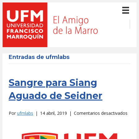
Entradas de ufmlabs
Sangre para Siang
Aguado de Seidner
en
Por
ufmlabs
|
14 abril, 2019
|
Comentarios desactivados
Sangr
para
Siang
Agua