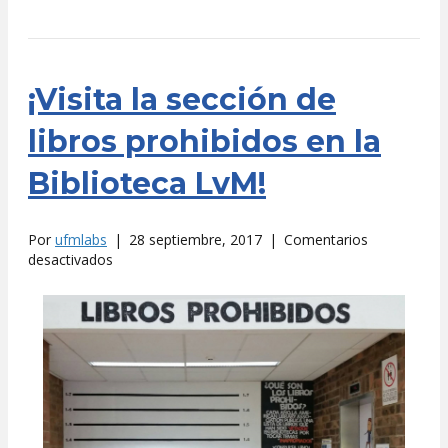
¡Visita la sección de
libros prohibidos en la
Biblioteca LvM!
Por
ufmlabs
|
28 septiembre, 2017
|
Comentarios
en
desactivados
¡Visita
la
sección
de
libros
prohibidos
en
la
Biblioteca