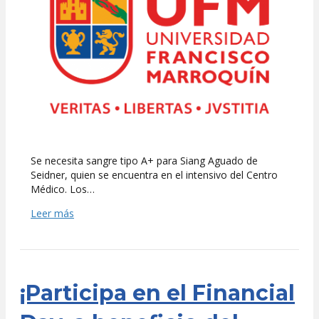
de
Seidn
Se necesita sangre tipo A+ para Siang Aguado de
Seidner, quien se encuentra en el intensivo del Centro
Médico. Los…
Leer más
¡Participa en el Financial