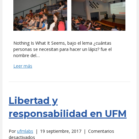
bachillerato
Nothing Is What It Seems, bajo el lema ¿cuántas
personas se necesitan para hacer un lápiz? fue el
nombre del…
Leer más
Libertad y
responsabilidad en UFM
Por
ufmlabs
|
19 septiembre, 2017
|
Comentarios
en
desactivados