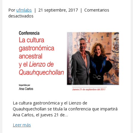
Por
ufmlabs
|
21 septiembre, 2017
|
Comentarios
en
desactivados
Lienzo
de
Quauhquechollan
y
gastronomía,
en
la
Casa
Popenoe
La cultura gastronómica y el Lienzo de
Quauhquechollan se titula la conferencia que impartirá
Ana Carlos, el jueves 21 de…
Leer más