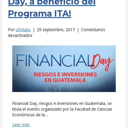
Day, a beneficio del
Programa ITA!
Por
ufmlabs
|
29 septiembre, 2017
|
Comentarios
en
desactivados
¡Participa
en
el
Financial
Day,
a
beneficio
del
Programa
ITA!
Financial Day, riesgos e inversiones en Guatemala, se
titula el evento organizado por la Facultad de Ciencias
Económicas de la…
Leer más