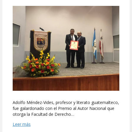
Adolfo
Méndez-
Vides
recibió
reconocimiento
al
Autor
Nacional
Adolfo Méndez-Vides, profesor y literato guatemalteco,
fue galardonado con el Premio al Autor Nacional que
otorga la Facultad de Derecho…
Leer más