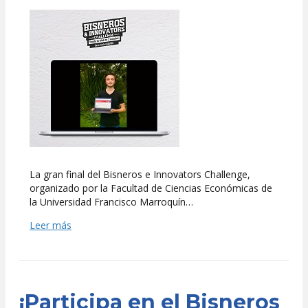
y
Pivaral,
ganadores
del
Bisneros
e
Innovators
Challenge
La gran final del Bisneros e Innovators Challenge,
organizado por la Facultad de Ciencias Económicas de
la Universidad Francisco Marroquín…
Leer más
¡Participa en el Bisneros