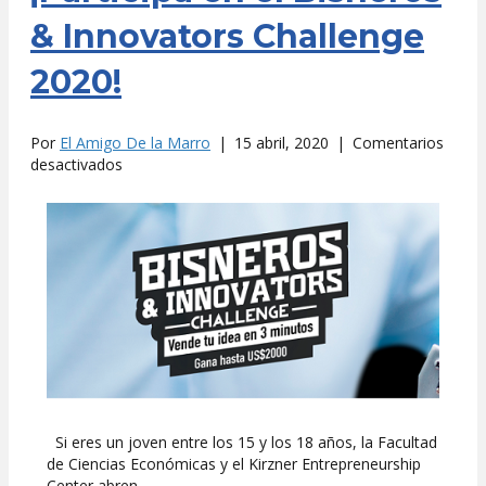
& Innovators Challenge
2020!
Por
El Amigo De la Marro
|
15 abril, 2020
|
Comentarios
en
desactivados
¡Participa
en
el
Bisneros
&
Innovators
Challenge
2020!
Si eres un joven entre los 15 y los 18 años, la Facultad
de Ciencias Económicas y el Kirzner Entrepreneurship
Center abren…