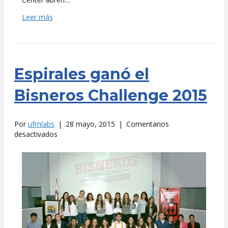
Leer más
Espirales ganó el
Bisneros Challenge 2015
Por
ufmlabs
|
28 mayo, 2015
|
Comentarios
en
desactivados
Espirales
ganó
el
Bisneros
Challenge
2015