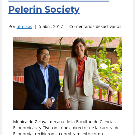
Pelerin Society
en
Por
ufmlabs
|
5 abril, 2017
|
Comentarios desactivados
Mónic
de
Zelaya
y
Clynto
López,
miemb
de
la
Mont
Pelerin
Societ
Mónica de Zelaya, decana de la Facultad de Ciencias
Económicas, y Clynton López, director de la carrera de
Economía, recibieron su nombramiento como