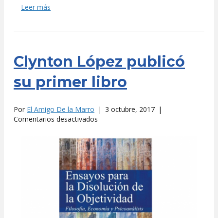
Leer más
Clynton López publicó
su primer libro
Por
El Amigo De la Marro
|
3 octubre, 2017
|
en
Comentarios desactivados
Clynton
López
publicó
su
primer
libro