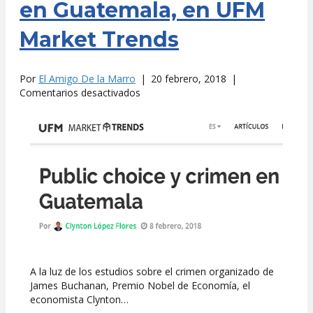
en Guatemala, en UFM
Market Trends
Por
El Amigo De la Marro
|
20 febrero, 2018
|
en
Comentarios desactivados
Public
choice
y
crimen
en
Guatemala,
en
UFM
Market
Trends
A la luz de los estudios sobre el crimen organizado de
James Buchanan, Premio Nobel de Economía, el
economista Clynton…