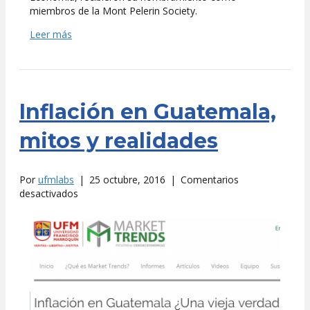
miembros de la Mont Pelerin Society.
Leer más
Inflación en Guatemala,
mitos y realidades
Por
ufmlabs
|
25 octubre, 2016
|
Comentarios
en
desactivados
Inflación
en
Guatemala,
mitos
y
realidades