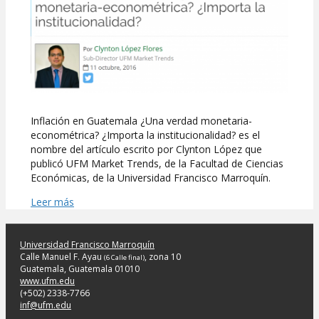
Inflación en Guatemala ¿Una verdad monetaria-
econométrica? ¿Importa la institucionalidad? es el
nombre del artículo escrito por Clynton López que
publicó UFM Market Trends, de la Facultad de Ciencias
Económicas, de la Universidad Francisco Marroquín.
Leer más
Universidad Francisco Marroquín
Calle Manuel F. Ayau
, zona 10
(6 Calle final)
Guatemala, Guatemala 01010
www.ufm.edu
(+502) 2338-7766
inf@ufm.edu