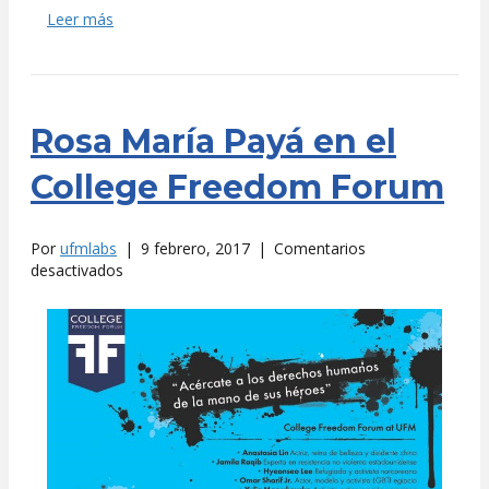
Leer más
Rosa María Payá en el
College Freedom Forum
Por
ufmlabs
|
9 febrero, 2017
|
Comentarios
en
desactivados
Rosa
María
Payá
en
el
College
Freedom
Forum