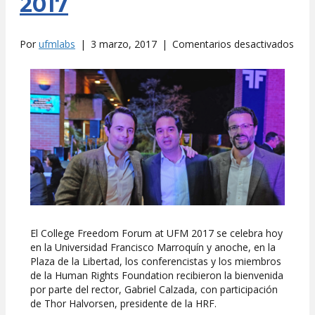
2017
en
Por
ufmlabs
|
3 marzo, 2017
|
Comentarios desactivados
Bien
al
Coll
Fre
For
at
UFM
201
El College Freedom Forum at UFM 2017 se celebra hoy
en la Universidad Francisco Marroquín y anoche, en la
Plaza de la Libertad, los conferencistas y los miembros
de la Human Rights Foundation recibieron la bienvenida
por parte del rector, Gabriel Calzada, con participación
de Thor Halvorsen, presidente de la HRF.