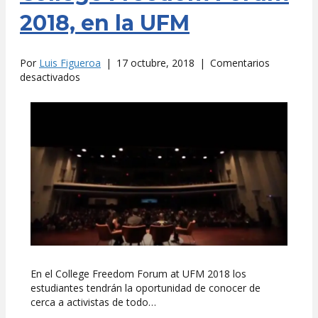
2018, en la UFM
Por
Luis Figueroa
|
17 octubre, 2018
|
Comentarios
en
desactivados
College
Freedom
Forum
2018,
en
la
UFM
En el College Freedom Forum at UFM 2018 los
estudiantes tendrán la oportunidad de conocer de
cerca a activistas de todo…