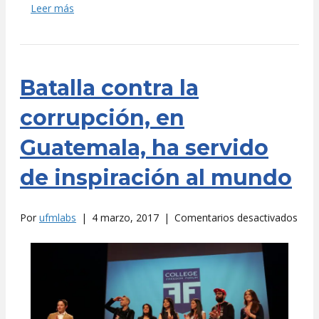
Leer más
Batalla contra la
corrupción, en
Guatemala, ha servido
de inspiración al mundo
en
Por
ufmlabs
|
4 marzo, 2017
|
Comentarios desactivados
Bata
cont
la
corr
en
Guat
ha