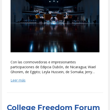
Forum
exitoso
en
UFM
Con las conmovedoras e impresionantes
participaciones de Edipcia Dubón, de Nicaragua; Wael
Ghonim, de Egipto; Leyla Hussein, de Somalia; Jerry…
Leer más
College Freedom Forum