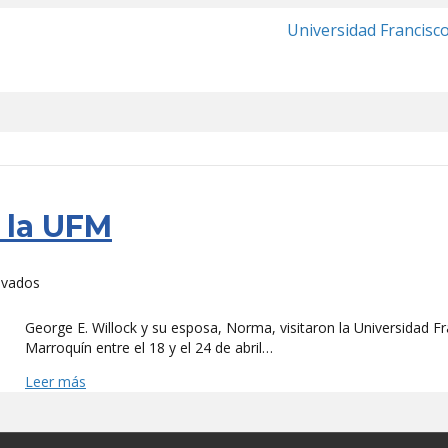
Universidad Francisc
 la UFM
en
ivados
George
y
George E. Willock y su esposa, Norma, visitaron la Universidad F
Norma
Marroquín entre el 18 y el 24 de abril…
Willock,
Leer más
en
la
UFM