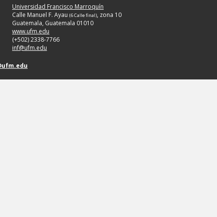
Universidad Francisco Marroquín
Calle Manuel F. Ayau
, zona 10
(6 Calle final)
Guatemala, Guatemala 01010
www.ufm.edu
(+502) 2338-7766
inf@ufm.edu
@ufm.edu