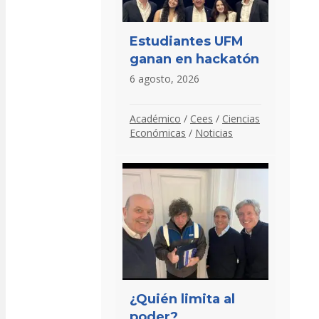
Estudiantes UFM
ganan en hackatón
6 agosto, 2026
Académico
/
Cees
/
Ciencias
Económicas
/
Noticias
¿Quién limita al
poder?