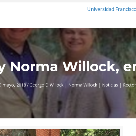
Universidad Francisc
y Norma Willock, e
9 mayo, 2018
/
George E. Willock
|
Norma Willock
|
Noticias
|
Rector