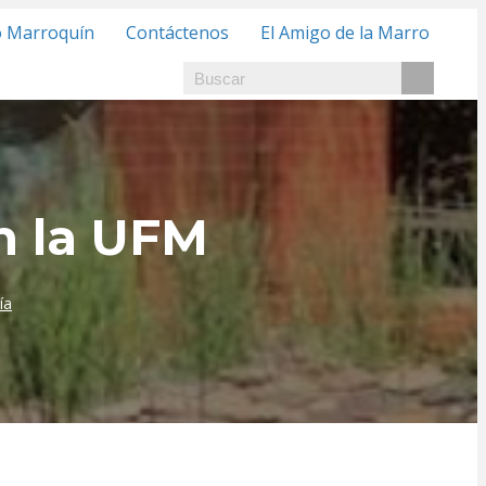
o Marroquín
Contáctenos
El Amigo de la Marro
n la UFM
ía