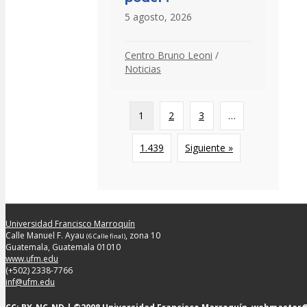
5 agosto, 2026
Centro Bruno Leoni
/
Noticias
1
2
3
…
1.439
Siguiente »
Universidad Francisco Marroquín
Calle Manuel F. Ayau
, zona 10
(6 Calle final)
Guatemala, Guatemala 01010
www.ufm.edu
(+502) 2338-7766
inf@ufm.edu