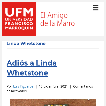
Linda Whetstone
Adiós a Linda
Whetstone
Por
Luis Figueroa
|
15 diciembre, 2021
|
Comentarios
en
desactivados
Adiós
a
Linda