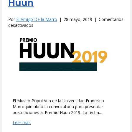
Huun
Por
El Amigo De la Marro
|
28 mayo, 2019
|
Comentarios
en
desactivados
Museo
Popol
Vuh
abre
convocatoria
a
Premio
Huun
El Museo Popol Vuh de la Universidad Francisco
Marroquín abrió la convocatoria para presentar
postulaciones al Premio Huun 2019. La fecha…
Leer más