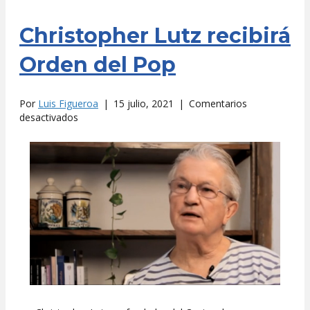
Christopher Lutz recibirá
Orden del Pop
Por
Luis Figueroa
|
15 julio, 2021
|
Comentarios
en
desactivados
Christopher
Lutz
recibirá
Orden
del
Pop