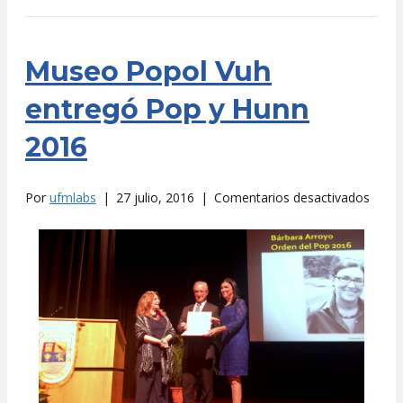
Museo Popol Vuh
entregó Pop y Hunn
2016
en
Por
ufmlabs
|
27 julio, 2016
|
Comentarios desactivados
Muse
Popol
Vuh
entre
Pop
y
Hunn
2016