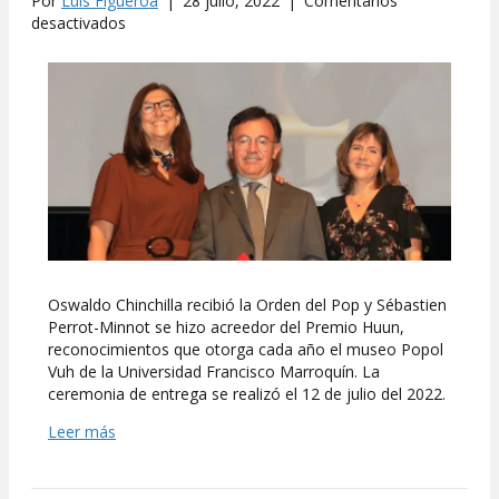
Por
Luis Figueroa
|
28 julio, 2022
|
Comentarios
en
desactivados
Oswaldo
Chinchilla
recibió
la
Orden
del
Pop
y
Sébastien
Perrot-
Minnot
el
Oswaldo Chinchilla recibió la Orden del Pop y Sébastien
Premio
Perrot-Minnot se hizo acreedor del Premio Huun,
Huun
reconocimientos que otorga cada año el museo Popol
Vuh de la Universidad Francisco Marroquín. La
ceremonia de entrega se realizó el 12 de julio del 2022.
Leer más