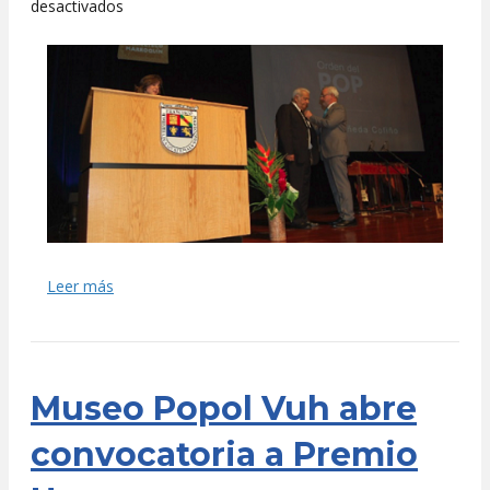
en
desactivados
Jorge
Castañeda
recibió
Orden
del
Pop;
y
Roberto
Villalobos
y
Esteban
Arreola
Leer más
ganaron
Premio
Huun
Museo Popol Vuh abre
convocatoria a Premio