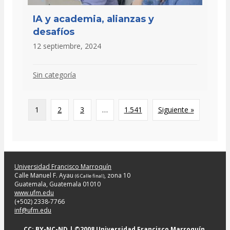
IA y academia, alianzas y
desafíos
12 septiembre, 2024
Sin categoría
1
2
3
…
1.541
Siguiente »
Universidad Francisco Marroquín
Calle Manuel F. Ayau
, zona 10
(6 Calle final)
Guatemala, Guatemala 01010
www.ufm.edu
(+502) 2338-7766
inf@ufm.edu
CC: BY-NC-ND
| ©2008 Universidad Francisco Marroquín,