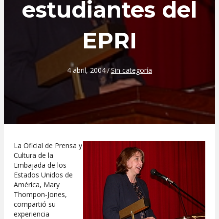
estudiantes del
EPRI
4 abril, 2004
/
Sin categoría
La Oficial de Prensa y
Cultura de la
Embajada de los
Estados Unidos de
América, Mary
Thompon-Jones,
compartió su
experiencia