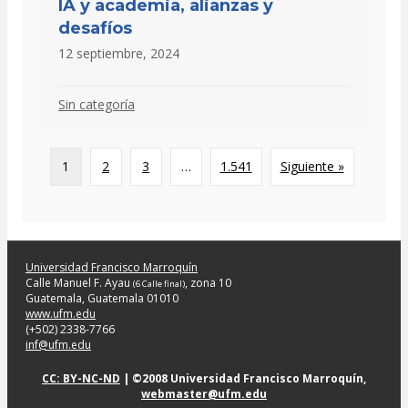
IA y academia, alianzas y
desafíos
12 septiembre, 2024
Sin categoría
1
2
3
…
1.541
Siguiente »
Universidad Francisco Marroquín
Calle Manuel F. Ayau
, zona 10
(6 Calle final)
Guatemala, Guatemala 01010
www.ufm.edu
(+502) 2338-7766
inf@ufm.edu
CC: BY-NC-ND
| ©2008 Universidad Francisco Marroquín,
webmaster@ufm.edu