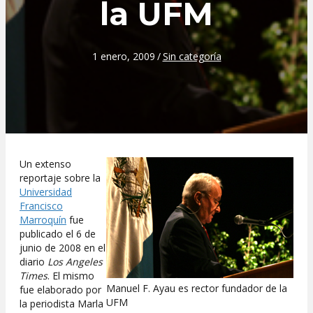
la UFM
1 enero, 2009
/
Sin categoría
Un extenso
reportaje sobre la
Universidad
Francisco
Marroquín
fue
publicado el 6 de
junio de 2008 en el
diario
Los Angeles
Times
. El mismo
Manuel F. Ayau es rector fundador de la
fue elaborado por
UFM
la periodista Marla