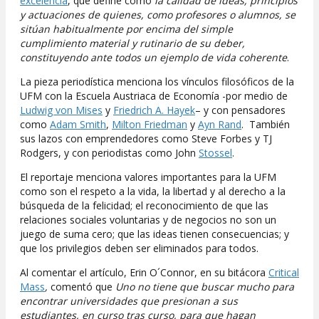
excelencia
, que define como
la calidad de ideas, principios
y actuaciones de quienes, como profesores o alumnos, se
sitúan habitualmente por encima del simple
cumplimiento material y rutinario de su deber,
constituyendo ante todos un ejemplo de vida coherente
.
La pieza periodística menciona los vínculos filosóficos de la
UFM con la Escuela Austriaca de Economía -por medio de
Ludwig von Mises
y
Friedrich A. Hayek
– y con pensadores
como
Adam Smith
,
Milton Friedman
y
Ayn Rand
. También
sus lazos con emprendedores como Steve Forbes y TJ
Rodgers, y con periodistas como John
Stossel
.
El reportaje menciona valores importantes para la UFM
como son el respeto a la vida, la libertad y al derecho a la
búsqueda de la felicidad; el reconocimiento de que las
relaciones sociales voluntarias y de negocios no son un
juego de suma cero; que las ideas tienen consecuencias; y
que los privilegios deben ser eliminados para todos.
Al comentar el artículo, Erin O´Connor, en su bitácora
Critical
Mass
,
comentó que
Uno no tiene que buscar mucho para
encontrar universidades que presionan a sus
estudiantes, en curso tras curso, para que hagan