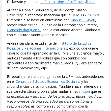
Dickerson y se titula
Leftist thinking left off the syllabus
.
Al citar a Donald Boudreaux, de la George Mason
University, el reportaje menciona que la UFM
es una joya
.
El reportaje se basó en entrevistas con
Manuel F. Ayau
,
rector
emeritus
de La Casa de la Libertad; con el rector,
Giancarlo Ibargüen S.
; con la estudiante Andrea Gándara y
con el escritor Mario Roberto Morales.
Andrea Gándara, estudiante del
Instituto de Estudios
Políticos y Relaciones Internacionales
, explicó que quiere
llevar lo que ha aprendido en la UFM a una audiencia mayor,
particularmente a los pobres que son tenidos por
ignorantes y son fácilmente manipulados. Quiero ser parte
de este movimiento, dijo.
El reportaje relata los orígenes de la UFM, sus antecedentes
en el
Centro de Estudios Económico Sociales
, y las
circunstancias de su fundación. También hace referencia a
sus características propias, plasmadas en su
misión
que es
la enseñanza y difusión de los principios éticos, jurídicos
y económicos de una sociedad de personas libres y
responsables
; así como en su compromiso con la