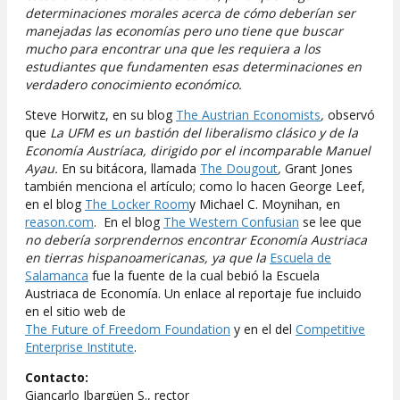
determinaciones morales acerca de cómo deberían ser
manejadas las economías pero uno tiene que buscar
mucho para encontrar una que les requiera a los
estudiantes que fundamenten esas determinaciones en
verdadero conocimiento económico.
Steve Horwitz, en su blog
The Austrian Economists
,
observó
que
La UFM es un bastión del liberalismo clásico y de la
Economía Austríaca, dirigido por el incomparable Manuel
Ayau.
En su bitácora, llamada
The Dougout
,
Grant Jones
también menciona el artículo; como lo hacen George Leef,
en el blog
The Locker Room
y Michael C. Moynihan, en
reason.com
. En el blog
The Western Confusian
se lee que
no debería sorprendernos encontrar Economía Austriaca
en tierras hispanoamericanas, ya que la
Escuela de
Salamanca
fue la fuente de la cual bebió la Escuela
Austriaca de Economía. Un enlace al reportaje fue incluido
en el sitio web de
The Future of Freedom Foundation
y en el del
Competitive
Enterprise Institute
.
Contacto:
Giancarlo Ibargüen S., rector