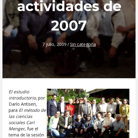
actividades de
2007
7 julio, 2009
/
Sin categoría
El estudio
introductorio
, por
Darío Antiseri,
para
El método de
las ciencias
sociales Carl
Menger
, fue el
tema de la sesión