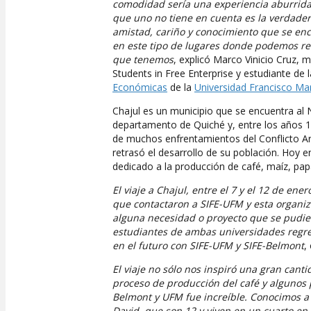
comodidad sería una experiencia aburrida 
que uno no tiene en cuenta es la verdader
amistad, cariño y conocimiento que se enc
en este tipo de lugares donde podemos ref
que tenemos
, explicó Marco Vinicio Cruz, 
Students in Free Enterprise y estudiante de 
Económicas
de la
Universidad Francisco Ma
Chajul es un municipio que se encuentra al 
departamento de Quiché y, entre los años 1
de muchos enfrentamientos del Conflicto A
retrasó el desarrollo de su población. Hoy e
dedicado a la producción de café, maíz, papa
El viaje a Chajul, entre el 7 y el 12 de en
que contactaron a SIFE-UFM y esta organiz
alguna necesidad o proyecto que se pudiera
estudiantes de ambas universidades regre
en el futuro con SIFE-UFM y SIFE-Belmont
,
El viaje no sólo nos inspiró una gran cant
proceso de producción del café y algunos 
Belmont y UFM fue increíble. Conocimos a
David, que son 12 y viven en un cuarto en