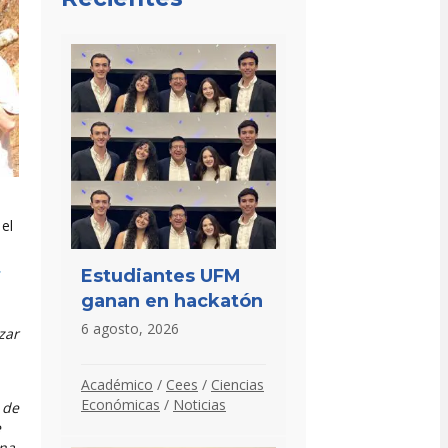
 el
Estudiantes UFM
ganan en hackatón
6 agosto, 2026
zar
Académico
/
Cees
/
Ciencias
Económicas
/
Noticias
 de
e
ana