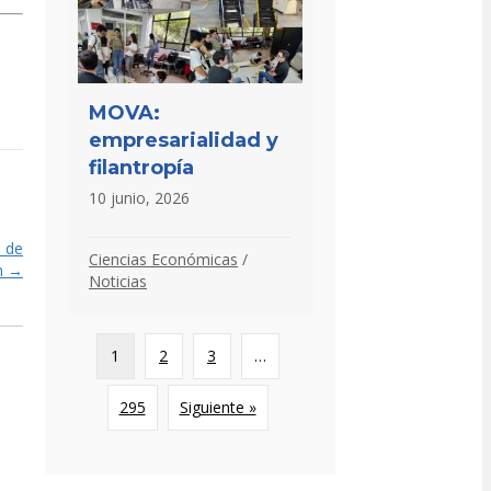
MOVA:
empresarialidad y
filantropía
10 junio, 2026
s de
Ciencias Económicas
/
n →
Noticias
1
2
3
…
295
Siguiente »