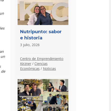
 un
les
Nutripunto: sabor
e historia
3 julio, 2026
ran
 un
Centro de Emprendimiento
Kirzner
/
Ciencias
s
Económicas
/
Noticias
a de