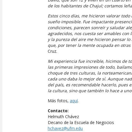
de los habitantes de Chajul; cortamos leñ
Estos cinco días, me hicieron valorar tod
sueño imposible. Fue impactante presenciar
condiciones, parecen sonreír y saludar a
agradecidos, nos cuesta ser amables con l
y la pureza del aire me hicieron pensar lo
que, por tener la mente ocupada en otras c
Cruz.
Mi experiencia fue increíble, hicimos de t
las primeras impresiones de todo, bailam
choque de tres culturas, la norteamericana
cada uno daba lo mejor de sí. Aunque nadi
del país, es recomendable hacerlo, pues es
la cultura, sino que también lo hace a uno 
Más fotos,
aquí
.
Contacto:
Helmuth Chávez
Decano de la Escuela de Negocios
hchavez@ufm.edu