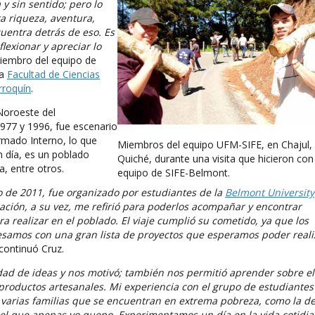
y sin sentido; pero lo
a riqueza, aventura,
uentra detrás de eso. Es
lexionar y apreciar lo
miembro del equipo de
la
Facultad de Ciencias
rroquín
.
Noroeste del
977 y 1996, fue escenario
rmado Interno, lo que
Miembros del equipo UFM-SIFE, en Chajul,
n día, es un poblado
Quiché, durante una visita que hicieron con
, entre otros.
equipo de SIFE-Belmont.
ero de 2011, fue organizado por estudiantes de la
Belmont University
ación, a su vez, me refirió para poderlos acompañar y encontrar
 realizar en el poblado. El viaje cumplió su cometido, ya que los
samos con una gran lista de proyectos que esperamos poder reali
 continuó Cruz.
idad de ideas y nos motivó; también nos permitió aprender sobre el
productos artesanales. Mi experiencia con el grupo de estudiantes
 varias familias que se encuentran en extrema pobreza, como la d
 el que apenas yo quepo. Experimentamos un día en la vida cotidi