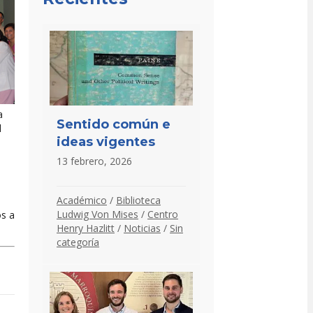
a
Sentido común e
l
ideas vigentes
13 febrero, 2026
e
Académico
/
Biblioteca
Ludwig Von Mises
/
Centro
os a
Henry Hazlitt
/
Noticias
/
Sin
categoría