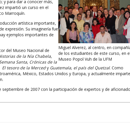
co; y para dar a conocer más,
ez impartió un curso en el
co Marroquín.
oducción artística importante,
de expresión. Su imaginería fue
hay ejemplos importantes de
Miguel Alverez, al centro, en compañí
ector del Museo Nacional de
de los estudiantes de este curso, en e
istorias de la Nía Chabela
,
Museo Popol Vuh de la UFM
 Semana Santa
,
Crónicas de la
de
El tesoro de la Merced
y
Guatemala, el país del Quetzal
. Como
ntroamérica, México, Estados Unidos y Europa, y actualmente impart
n.
de septiembre de 2007 con la participación de expertos y de aficionad