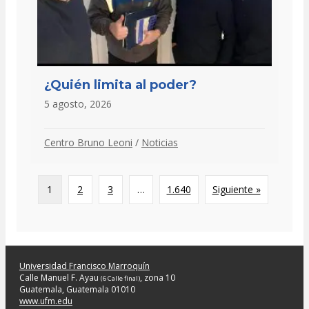
¿Quién limita al poder?
5 agosto, 2026
Centro Bruno Leoni
/
Noticias
1
2
3
…
1.640
Siguiente »
Universidad Francisco Marroquín
Calle Manuel F. Ayau
, zona 10
(6 Calle final)
Guatemala, Guatemala 01010
www.ufm.edu