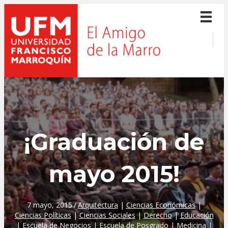
¡Graduación de
mayo 2015!
7 mayo, 2015
/
Arquitectura
|
Ciencias Económicas
|
Ciencias Políticas
|
Ciencias Sociales
|
Derecho
|
Educación
|
Escuela de Negocios
|
Escuela de Posgrado
|
Medicina
|