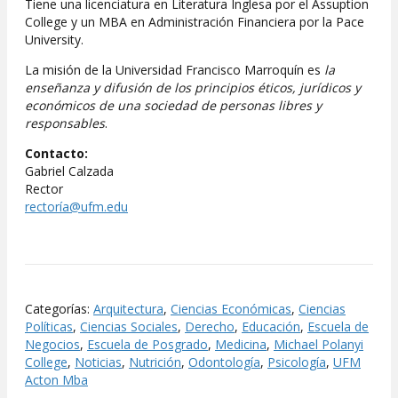
Tiene una licenciatura en Literatura Inglesa por el Assuption
College y un MBA en Administración Financiera por la Pace
University.
La misión de la Universidad Francisco Marroquín es
la
enseñanza y difusión de los principios éticos, jurídicos y
económicos de una sociedad de personas libres y
responsables
.
Contacto:
Gabriel Calzada
Rector
rectoría@ufm.edu
Categorías:
Arquitectura
,
Ciencias Económicas
,
Ciencias
Políticas
,
Ciencias Sociales
,
Derecho
,
Educación
,
Escuela de
Negocios
,
Escuela de Posgrado
,
Medicina
,
Michael Polanyi
College
,
Noticias
,
Nutrición
,
Odontología
,
Psicología
,
UFM
Acton Mba