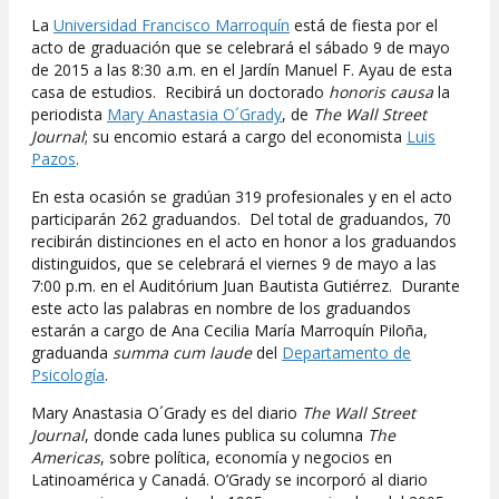
La
Universidad Francisco Marroquín
está de fiesta por el
acto de graduación que se celebrará el sábado 9 de mayo
de 2015 a las 8:30 a.m. en el Jardín Manuel F. Ayau de esta
casa de estudios. Recibirá un doctorado
honoris causa
la
periodista
Mary Anastasia O´Grady
, de
The Wall Street
Journal
; su encomio estará a cargo del economista
Luis
Pazos
.
En esta ocasión se gradúan 319 profesionales y en el acto
participarán 262 graduandos. Del total de graduandos, 70
recibirán distinciones en el acto en honor a los graduandos
distinguidos, que se celebrará el viernes 9 de mayo a las
7:00 p.m. en el Auditórium Juan Bautista Gutiérrez. Durante
este acto las palabras en nombre de los graduandos
estarán a cargo de Ana Cecilia María Marroquín Piloña,
graduanda
summa cum laude
del
Departamento de
Psicología
.
Mary Anastasia O´Grady es del diario
The
Wall Street
Journal
, donde cada lunes publica su columna
The
Americas
, sobre política, economía y negocios en
Latinoamérica y Canadá. O’Grady se incorporó al diario