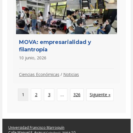
MOVA: empresarialidad y
filantropía
10 junio, 2026
Ciencias Económicas
/
Noticias
1
2
3
…
326
Siguiente »
Universidad Francisco Marroquín
Calle Manuel F. Ayau
, zona 10
(6 Calle final)