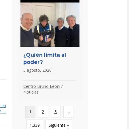
¿Quién limita al
poder?
5 agosto, 2026
Centro Bruno Leoni
/
Noticias
 en
a? →
1
2
3
…
1.339
Siguiente »