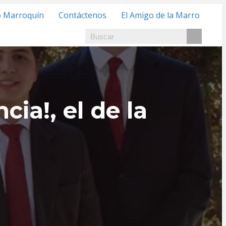
o Marroquín
Contáctenos
El Amigo de la Marro
ia!, el de la