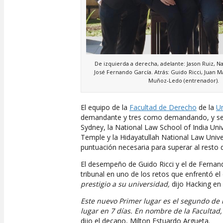
De izquierda a derecha, adelante: Jason Ruiz, N
José Fernando García. Atrás: Guido Ricci, Juan M
Muñoz-Ledo (entrenador).
El equipo de la
Facultad de Derecho
de la
Un
demandante y tres como demandando, y se en
Sydney, la National Law School of India Uni
Temple y la Hidayatullah National Law Unive
puntuación necesaria para superar al resto 
El desempeño de Guido Ricci y el de Fernand
tribunal en uno de los retos que enfrentó e
prestigio a su universidad,
dijo Hacking en 
Este nuevo Primer lugar es el segundo de
lugar en 7 días. En nombre de la Facultad,
dijo el decano, Milton Estuardo Argueta.