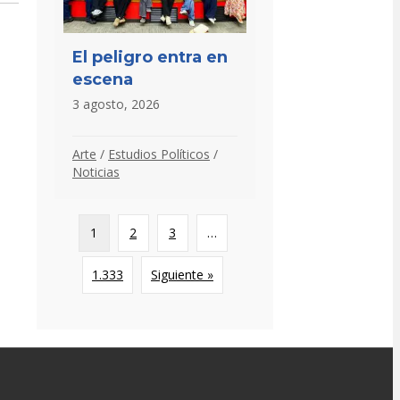
El peligro entra en
escena
3 agosto, 2026
Arte
/
Estudios Políticos
/
Noticias
1
2
3
…
1.333
Siguiente »