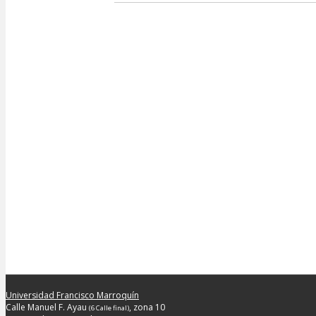
navigation
Universidad Francisco Marroquín
Calle Manuel F. Ayau
, zona 10
(6 Calle final)