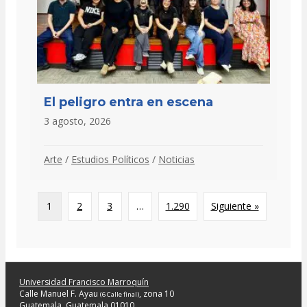
El peligro entra en escena
3 agosto, 2026
Arte
/
Estudios Políticos
/
Noticias
1
2
3
…
1.290
Siguiente »
Universidad Francisco Marroquín
Calle Manuel F. Ayau
, zona 10
(6 Calle final)
Guatemala, Guatemala 01010