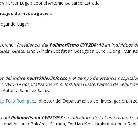
y Tercer Lugar: Leonel Antonio Balcárcel Estrada
abajos de investigació
n:
 Segundo Lugar:
lerandi.
Prevalencia del
Polimorfismo CYP2D6*10
en individuos de
équez, Guatemala
; Wilhelm Sebástian Basegoda Curiel, Dong Hyun Ko
os del índice
neutrófilo/linfocito
y el tiempo de estancia hospitala
COVID-19 hospitalizados en el Instituto Guatemalteco de Segurid
és Antonio Sánchez Salazar
ge Tulio Rodríguez
, director del Departamento de Investigación, hizo
a del
Polimorfismo CYP2C9*3
en individuos de la Comunidad Lo 
 Leonel Antonio Balcárcel Estrada, Do Han Kim, Ibrahim Antonio Radi