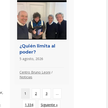
¿Quién limita al
poder?
5 agosto, 2026
Centro Bruno Leoni
/
Noticias
r,
1
2
3
…
1.334
Siguiente »
: