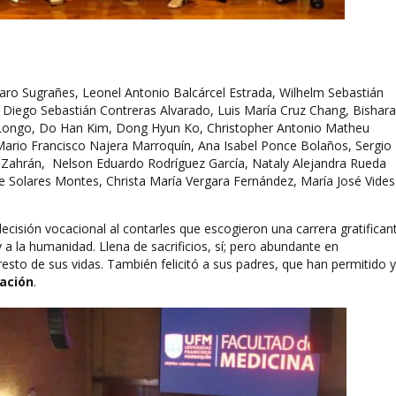
faro Sugrañes, Leonel Antonio Balcárcel Estrada, Wilhelm Sebastián
 Diego Sebastián Contreras Alvarado, Luis María Cruz Chang, Bishara
 Longo, Do Han Kim, Dong Hyun Ko, Christopher Antonio Matheu
Mario Francisco Najera Marroquín, Ana Isabel Ponce Bolaños, Sergio
i Zahrán, Nelson Eduardo Rodríguez García, Nataly Alejandra Rueda
pe Solares Montes, Christa María Vergara Fernández, María José Vides
ecisión vocacional al contarles que escogieron una carrera gratifican
a la humanidad. Llena de sacrificios, sí; pero abundante en
esto de sus vidas. También felicitó a sus padres, que han permitido y
ación
.