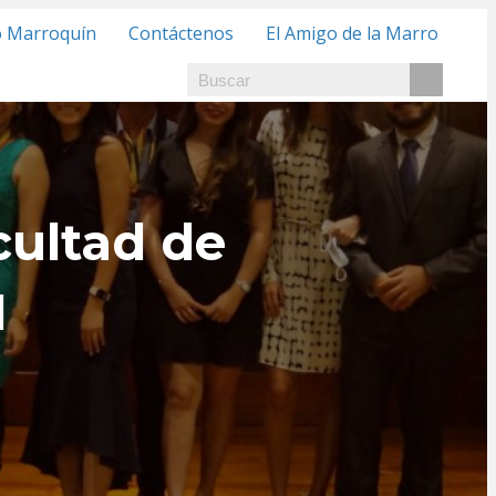
o Marroquín
Contáctenos
El Amigo de la Marro
cultad de
M