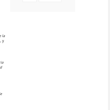
 la
, y
ria
ad
de