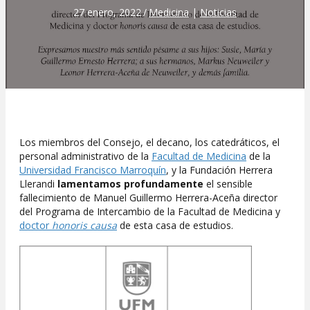
27 enero, 2022
/
Medicina
|
Noticias
Los miembros del Consejo, el decano, los catedráticos, el
personal administrativo de la
Facultad de Medicina
de la
Universidad Francisco Marroquín
, y la Fundación Herrera
Llerandi
lamentamos profundamente
el sensible
fallecimiento de Manuel Guillermo Herrera-Aceña director
del Programa de Intercambio de la Facultad de Medicina y
doctor
honoris causa
de esta casa de estudios.