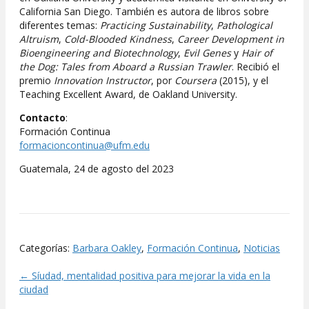
California San Diego. También es autora de libros sobre
diferentes temas:
Practicing Sustainabili
ty
,
Pathological
Altruism
,
Cold-Blooded Kindness
,
Career Development in
Bioengineering and
Biotechnology
,
Evil Genes
y
Hair of
the Dog: Tales from Aboard a Russian Trawler
. Recibió el
premio
Innovation Instructor
, por
Coursera
(2015), y el
Teaching Excellent Award, de Oakland University.
Contacto
:
Formación Continua
formacioncontinua@ufm.edu
Guatemala, 24 de agosto del 2023
Categorías:
Barbara Oakley
,
Formación Continua
,
Noticias
← Síudad, mentalidad positiva para mejorar la vida en la
Posts
ciudad