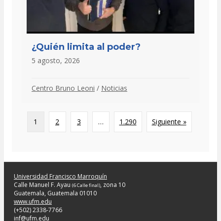
¿Quién limita al poder?
5 agosto, 2026
Centro Bruno Leoni
/
Noticias
1
2
3
…
1.290
Siguiente »
Universidad Francisco Marroquín
Calle Manuel F. Ayau
, zona 10
(6 Calle final)
Guatemala, Guatemala 01010
www.ufm.edu
(+502) 2338-7766
inf@ufm.edu