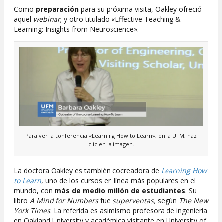
Como
preparación
para su próxima visita, Oakley ofreció
aquel
webinar
; y otro titulado «
Effective Teaching &
Learning: Insights from Neuroscience».
Para ver la conferencia «Learning How to Learn
»
, en la UFM, haz
clic en la imagen.
La doctora Oakley es también cocreadora de
Learning How
to Learn
, uno de los cursos en línea más populares en el
mundo, con
más de medio millón de estudiantes
. Su
libro
A Mind for Numbers
fue
superventas,
según
The New
York Times
. La referida es asimismo profesora de ingeniería
en Oakland University y académica visitante en University of