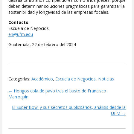
desafía tanto a los competidores como a los jueces, porque
deben determinar soluciones pragmáticas para garantizar la
sostenibilidad y longevidad de las empresas focales.
Contacto
:
Escuela de Negocios
en@ufm.edu
Guatemala, 22 de febrero del 2024
Categorías:
Académico
,
Escuela de Negocios
,
Noticias
← Hongos cola de pavo tras el busto de Francisco
Posts
Marroquín
navigation
El Super Bowl y sus secretos publicitarios, análisis desde la
UFM →