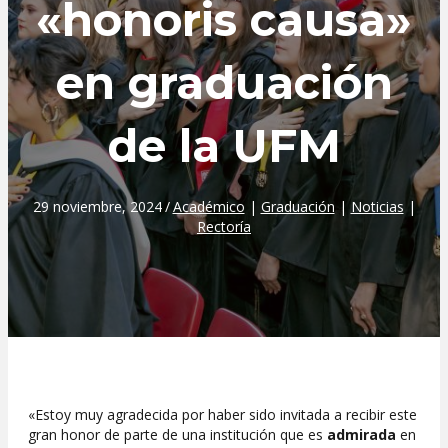
«honoris causa»
en graduación
de la UFM
29 noviembre, 2024
/
Académico
|
Graduación
|
Noticias
|
Rectoría
«Estoy muy agradecida por haber sido invitada a recibir este
gran honor de parte de una institución que es
admirada
en