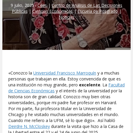
9 julio, 2025
/
Cees
|
Centro de Análisis de Las Decisiones
Públicas
|
Ciencias Económicas
|
Escuela de Posgrado
|
Noticias
«Conozco la
Universidad Francisco Marroquín
y a muchas
personas que trabajan en ella. Estoy convencida de que es
una institución no muy grande, pero
excelente
. La
Facultad
de Ciencias Económicas
y el interés de la universidad por la
historia son de gran calidad. Conozco muy bien otras
universidades, porque mi padre fue profesor en Harvard.
Por mi parte, fui profesora titular en la Universidad de
Chicago y he visitado muchas universidades en el mundo.
Cuando me refiero a la UFM, sé lo que digo». Así habló
Deirdre N. McCloskey
durante la visita que hizo a la Casa de
la Libertad entre el 22 y el 24 de junio del 2025.