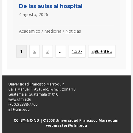
De las aulas al hospital
4 agosto, 2026
Académico
/
Medicina
/
Noticias
1
2
3
…
1.307
Siguiente »
Universidad Francisco Marroquín
Calle Manuel F. Ayau
, zona 10
(6 Calle final)
Guatemala, Guatemala 01010
www.ufm.edu
(+502) 2338-7766
inf@ufm.edu
CC: BY-NC-ND
| ©2008 Universidad Francisco Marroquín,
webmaster@ufm.edu