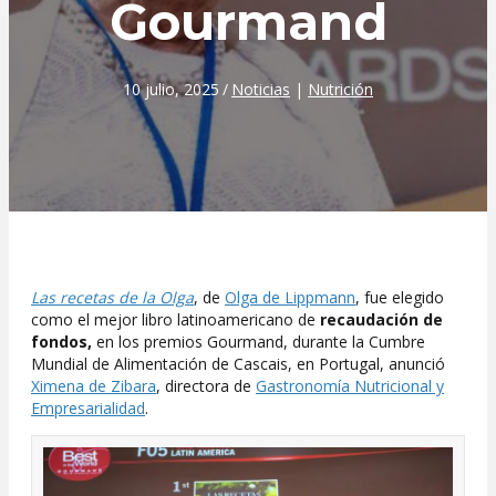
Gourmand
10 julio, 2025
/
Noticias
|
Nutrición
Las recetas de la Olga
, de
Olga de Lippmann
, fue elegido
como el mejor libro latinoamericano de
recaudación de
fondos,
en los premios Gourmand, durante la Cumbre
Mundial de Alimentación de Cascais, en Portugal, anunció
Ximena de Zibara
, directora de
Gastronomía Nutricional y
Empresarialidad
.