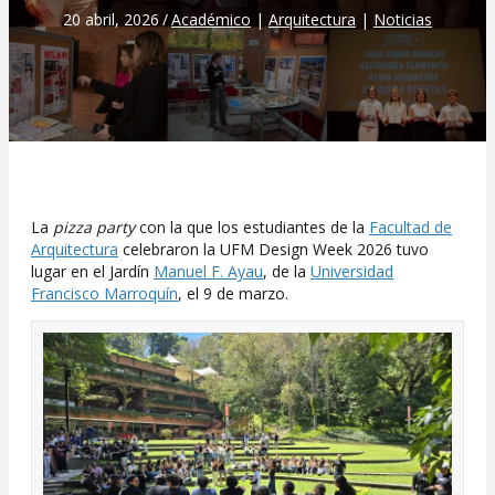
20 abril, 2026
/
Académico
|
Arquitectura
|
Noticias
La
pizza party
con la que los estudiantes de la
Facultad de
Arquitectura
celebraron la UFM Design Week 2026 tuvo
lugar en el Jardín
Manuel F. Ayau
, de la
Universidad
Francisco Marroquín
, el 9 de marzo.