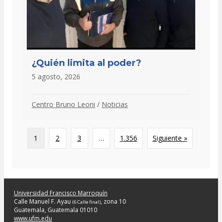
¿Quién limita al poder?
5 agosto, 2026
Centro Bruno Leoni
/
Noticias
1
2
3
…
1.356
Siguiente »
Universidad Francisco Marroquín
Calle Manuel F. Ayau
, zona 10
(6 Calle final)
Guatemala, Guatemala 01010
www.ufm.edu