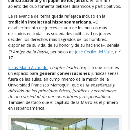
constitucional y el papel de los jueces
. El formato
abierto del club fomenta debates dinámicos y participativos.
La relevancia del tema queda reflejada incluso en la
tradición intelectual hispanoamericana
. «El
establecimiento de jueces es uno de los puntos más
delicados en todas las sociedades políticas. Los jueces
deciden los derechos más sagrados de los hombres…
disponen de su vida, de su honor y de su hacienda», señala
o
El Amigo de la Patria
, periódico de
José Cecilio del Valle
, n.
17.
Jesús María Alvarado
,
chapter leader
, explicó que «este es
un espacio para
generar conversaciones
jurídicas serias
fuera de las aulas, en cumplimiento de la misión de la
Universidad Francisco Marroquín, que es
la enseñanza y
difusión de los principios éticos, jurídicos y económicos
de una sociedad de personas libres y responsables
».
También destacó que el capítulo de la Marro es el primero
en Hispanoamérica.