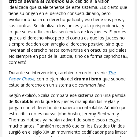
crítica severa al
common law
, debido a la visión
idealizada que suele tenerse de este sistema. «Es cierto que
tiene su origen en el derecho consuetudinario, pero
evolucionó hacia un derecho judicial y eso tiene sus pros y
sus contras. Se idealiza a los jueces y a la jurisprudencia, y
lo que se estudia son las sentencias de los jueces. El pro es
que es el derecho vivo; pero el contra es que los jueces no
siempre deciden con arreglo al derecho positivo, sino que
inventan el derecho hasta convertirse en oráculos judiciales.
No siempre en pos de la justicia, sino de forma caprichosa»,
comentó.
Durante su intervención, también recordó la serie
The
Paper Chase
, como ejemplo del
dramatismo
que supone
estudiar derecho en un sistema de
common law
.
Según explicó, Scalia compara ese sistema con una partida
de
Scrabble
en la que los jueces manipulan las reglas y
juegan con el derecho de manera incontrolable. Añadió que
esta crítica no es nueva: John Austin, Jeremy Bentham y
Thomas Hobbes ya habían advertido sobre esos riesgos
mucho antes. También recordó que en los Estados Unidos
surgió en el siglo XIX un movimiento codificador para limitar