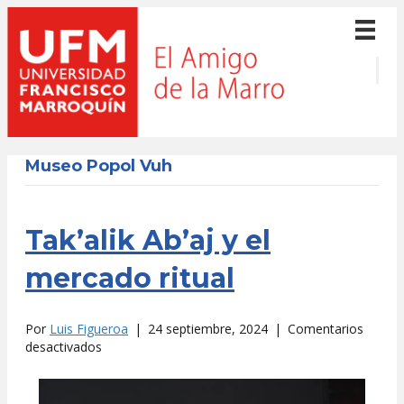
Museo Popol Vuh
Tak’alik Ab’aj y el
mercado ritual
Por
Luis Figueroa
|
24 septiembre, 2024
|
Comentarios
en
desactivados
Tak’alik
Ab’aj
y