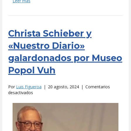
Leer más
Christa Schieber y
«Nuestro Diario»
galardonados por Museo
Popol Vuh
Por
Luis Figueroa
|
20 agosto, 2024
|
Comentarios
en
desactivados
Christa
Schieber
y
«Nuestro
Diario»
galardonados