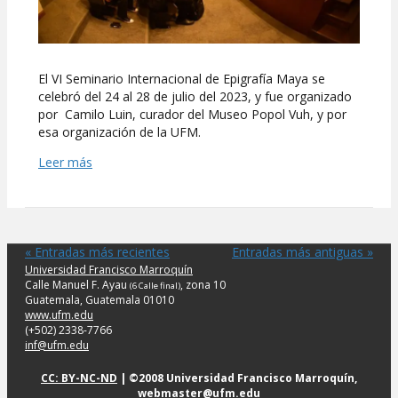
El VI Seminario Internacional de Epigrafía Maya se
celebró del 24 al 28 de julio del 2023, y fue organizado
por Camilo Luin, curador del Museo Popol Vuh, y por
esa organización de la UFM.
Leer más
« Entradas más recientes
Entradas más antiguas »
Universidad Francisco Marroquín
Calle Manuel F. Ayau
, zona 10
(6 Calle final)
Guatemala, Guatemala 01010
www.ufm.edu
(+502) 2338-7766
inf@ufm.edu
CC: BY-NC-ND
| ©2008 Universidad Francisco Marroquín,
webmaster@ufm.edu