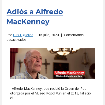
Adiós a Alfredo
MacKenney
Por
Luis Figueroa
|
16 julio, 2024
|
Comentarios
en
desactivados
Adiós
a
Alfredo
MacKenney
Alfredo MacKenney, que recibió la Orden del Pop,
otorgada por el Museo Popol Vuh en el 2013, falleció
el…