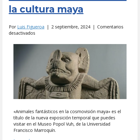
la cultura maya
Por
Luis Figueroa
|
2 septiembre, 2024
|
Comentarios
en
desactivados
Animales
fantásticos
en
la
cultura
maya
«Animales fantásticos en la cosmovisión maya» es el
título de la nueva exposición temporal que puedes
visitar en el Museo Popol Vuh, de la Universidad
Francisco Marroquín.