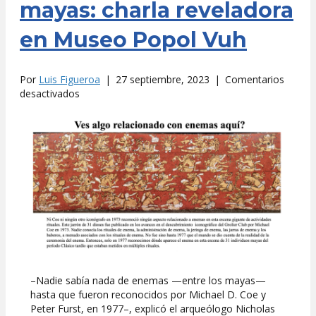
mayas: charla reveladora
en Museo Popol Vuh
Por
Luis Figueroa
|
27 septiembre, 2023
|
Comentarios
en
desactivados
Enigma
de
los
enemas
mayas:
charla
reveladora
en
Museo
Popol
Vuh
–Nadie sabía nada de enemas —entre los mayas—
hasta que fueron reconocidos por Michael D. Coe y
Peter Furst, en 1977–, explicó el arqueólogo Nicholas