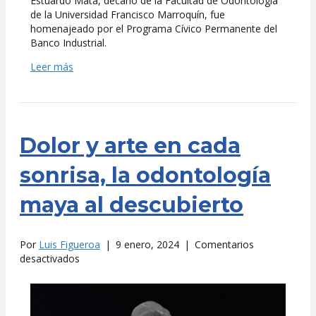
Estuardo Mata, decano de la Facultad de Odontología
de la Universidad Francisco Marroquín, fue
homenajeado por el Programa Cívico Permanente del
Banco Industrial.
Leer más
Dolor y arte en cada
sonrisa, la odontología
maya al descubierto
Por
Luis Figueroa
|
9 enero, 2024
|
Comentarios
en
desactivados
Dolor
y
arte
en