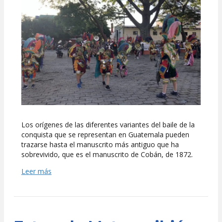
la
conquista,
más
allá
de
la
leyenda
Los orígenes de las diferentes variantes del baile de la
conquista que se representan en Guatemala pueden
trazarse hasta el manuscrito más antiguo que ha
sobrevivido, que es el manuscrito de Cobán, de 1872.
Leer más