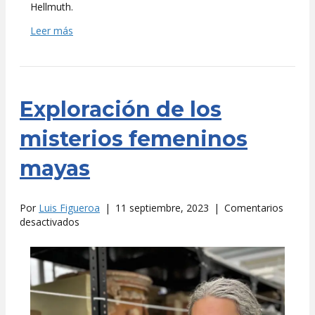
Hellmuth.
Leer más
Exploración de los
misterios femeninos
mayas
Por
Luis Figueroa
|
11 septiembre, 2023
|
Comentarios
en
desactivados
Exploración
de
los
misterios
femeninos
mayas