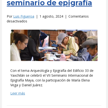
seminario de epigrafía
Por
Luis Figueroa
|
1 agosto, 2024
|
Comentarios
en
desactivados
Yaxchilán
y
sus
misterios
al
descubierto
en
el
seminario
de
Con el tema Arqueología y Epigrafía del Edificio 33 de
epigrafía
Yaxchilán se celebró el VII Seminario Internacional de
Epigrafía Maya, con la participación de María Elena
Vega y Daniel Juárez.
Leer más