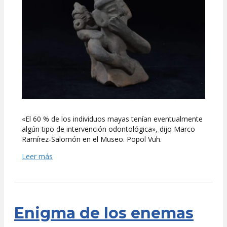
cada
sonrisa,
la
odontología
maya
al
descubierto
«El 60 % de los individuos mayas tenían eventualmente
algún tipo de intervención odontológica», dijo Marco
Ramírez-Salomón en el Museo. Popol Vuh.
Leer más
Enigma de los enemas