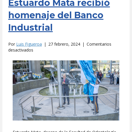
Estuardo Mata recibió
homenaje del Banco
Industrial
Por
Luis Figueroa
|
27 febrero, 2024
|
Comentarios
en
desactivados
Estuardo
Mata
recibió
homenaje
del
Banco
Industrial