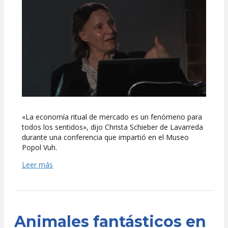
el
mercado
ritual
«La economía ritual de mercado es un fenómeno para
todos los sentidos», dijo Christa Schieber de Lavarreda
durante una conferencia que impartió en el Museo
Popol Vuh.
Leer más
Animales fantásticos en