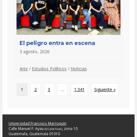
El peligro entra en escena
3 agosto, 2026
Arte
/
Estudios Políticos
/
Noticias
1
2
3
…
1.341
Siguiente »
Universidad Francisco Marroquín
Calle Manuel F. Ayau
, zona 10
(6 Calle final)
Guatemala, Guatemala 01010