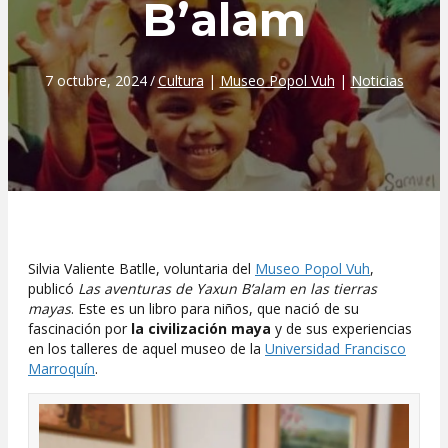
B’alam
7 octubre, 2024
/
Cultura
|
Museo Popol Vuh
|
Noticias
Silvia Valiente Batlle, voluntaria del
Museo Popol Vuh
,
publicó
Las aventuras de Yaxun B’alam en las tierras
mayas
. Este es un libro para niños, que nació de su
fascinación por
la civilización maya
y de sus experiencias
en los talleres de aquel museo de la
Universidad Francisco
Marroquín
.