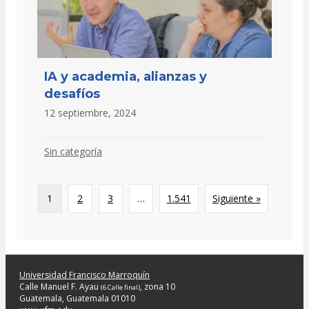
IA y academia, alianzas y
desafíos
12 septiembre, 2024
Sin categoría
1
2
3
…
1.541
Siguiente »
Universidad Francisco Marroquín
Calle Manuel F. Ayau
, zona 10
(6 Calle final)
Guatemala, Guatemala 01010