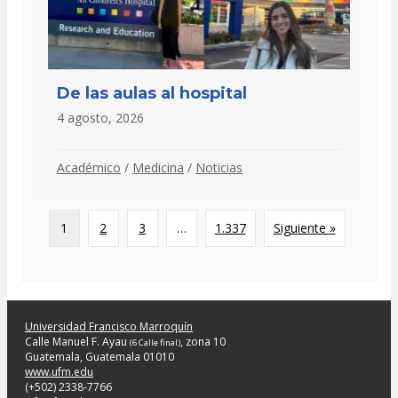
De las aulas al hospital
4 agosto, 2026
Académico
/
Medicina
/
Noticias
1
2
3
…
1.337
Siguiente »
Universidad Francisco Marroquín
Calle Manuel F. Ayau
, zona 10
(6 Calle final)
Guatemala, Guatemala 01010
www.ufm.edu
(+502) 2338-7766