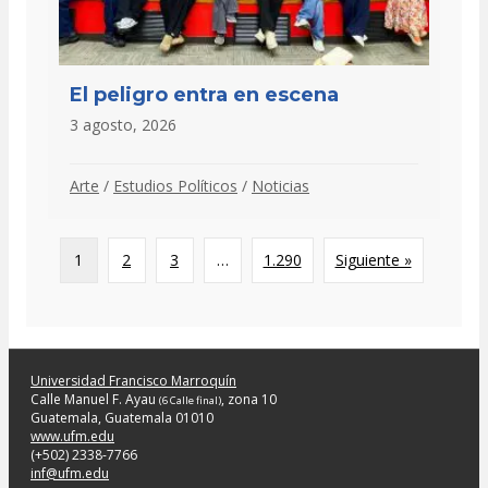
El peligro entra en escena
3 agosto, 2026
Arte
/
Estudios Políticos
/
Noticias
1
2
3
…
1.290
Siguiente »
Universidad Francisco Marroquín
Calle Manuel F. Ayau
, zona 10
(6 Calle final)
Guatemala, Guatemala 01010
www.ufm.edu
(+502) 2338-7766
inf@ufm.edu