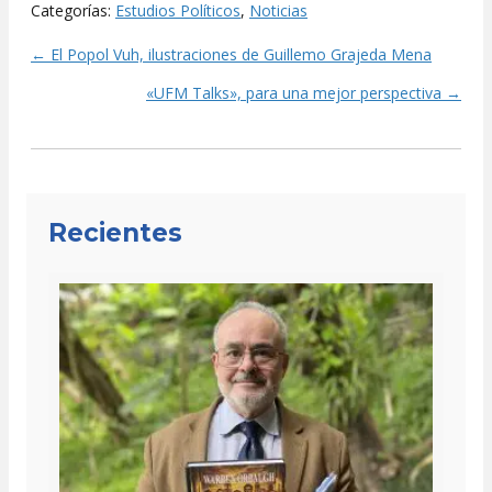
Categorías:
Estudios Políticos
,
Noticias
← El Popol Vuh, ilustraciones de Guillemo Grajeda Mena
Posts
«UFM Talks», para una mejor perspectiva →
navigation
Recientes