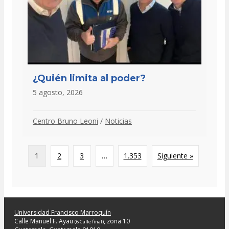
¿Quién limita al poder?
5 agosto, 2026
Centro Bruno Leoni
/
Noticias
1
2
3
…
1.353
Siguiente »
Universidad Francisco Marroquín
Calle Manuel F. Ayau
, zona 10
(6 Calle final)