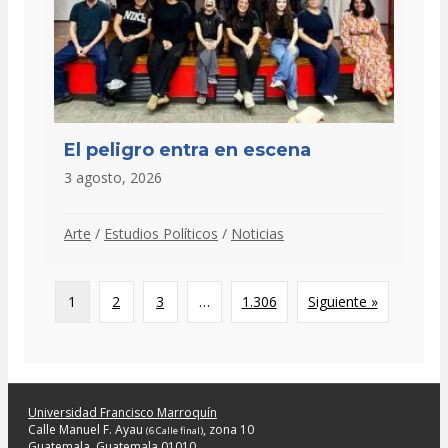
El peligro entra en escena
3 agosto, 2026
Arte
/
Estudios Políticos
/
Noticias
1
2
3
…
1.306
Siguiente »
Universidad Francisco Marroquín
Calle Manuel F. Ayau
, zona 10
(6 Calle final)
Guatemala, Guatemala 01010