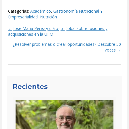
Categorías:
Académico
,
Gastronomía Nutricional Y
Empresarialidad
,
Nutrición
← José María Pérez y diálogo global sobre fusiones y
Posts
adquisiciones en la UFM
navigation
¿Resolver problemas o crear oportunidades? Descubre 50
Voces →
Recientes