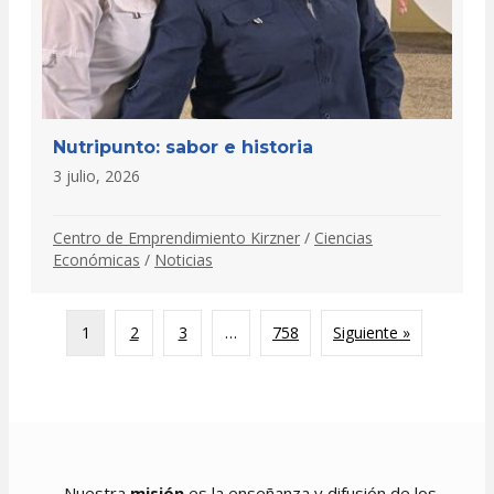
Nutripunto: sabor e historia
3 julio, 2026
Centro de Emprendimiento Kirzner
/
Ciencias
Económicas
/
Noticias
1
2
3
…
758
Siguiente »
Nuestra
misión
es la enseñanza y difusión de los